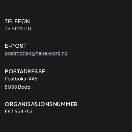
Kontaktinformasjon
TELEFON
75 51 29 00
E-POST
postmottak@helse-nord.no
Adresse
POSTADRESSE
Postboks 1445
8038 Bodø
Organisasjon
ORGANISASJONSNUMMER
883 658 752