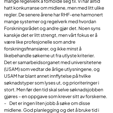
mange regelverk å forholde seg til. Vi har alltid
hatt konkurranse om midlene, men med litt ulike
regler. De senere årene har RHF-ene harmonert
mange systemer og regelverk med hvordan
Forskningsrådet og andre gjør det. Noen syns
kanskje det er litt strengt, men vårt fokus er å
være like profesjonelle som andre
forskningsfinansiører, og ikke minst å
likebehandle søkerne ut fra utlyste kriterier.
Det er samarbeidsorganet med universitetene
(USAM) som vedtar de årlige utlysningene, og
USAM har blant annet innflytelse på hvilke
søknadstyper som lyses ut, og prioriteringer i
stort. Men før den tid skal selve søknadsjobben
gjøres – en oppgave som krever sitt av forskerne.
- Det er ingen liten jobb å søke om disse
midlene. God planlegging og det å bruke tid i