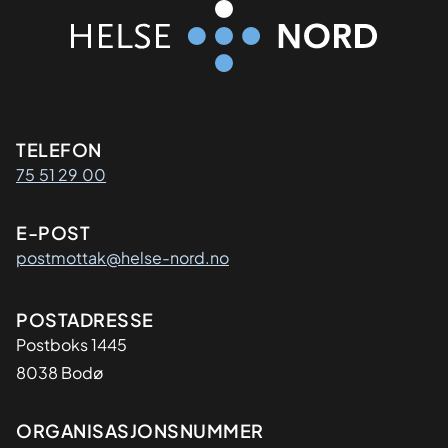
Kontaktinformasjon
TELEFON
75 51 29 00
E-POST
postmottak@helse-nord.no
Adresse
POSTADRESSE
Postboks 1445
8038 Bodø
Organisasjon
ORGANISASJONSNUMMER