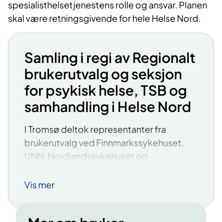
spesialisthelsetjenestens rolle og ansvar.
Planen
skal være retningsgivende for hele Helse Nord.
Samling i regi av Regionalt
brukerutvalg og seksjon
for psykisk helse, TSB og
samhandling i Helse Nord
I Tromsø deltok representanter fra
brukerutvalg ved Finnmarkssykehuset,
UNN, Nordlandssykehuset og
Sykehusapotek Nord, og
fra
ungdomsrådene ved UNN og
Vis mer
Nordlandssykehuset.
I
nnspillene fra møtet i Tromsø skal