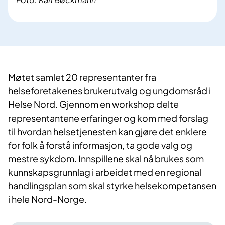
Møtet samlet 20 representanter fra
helseforetakenes
brukerutvalg og ungdomsråd i
Helse Nord.
Gjennom en workshop delte
representantene
erfaringer og
kom med
forslag
til hvordan helsetjenesten kan gjøre det enklere
for folk å forstå informasjon, ta gode valg
og
mestre
sykdom
. Innspillene skal nå brukes som
kunnskaps
grunnlag
i arbeidet med
en regional
handlingsplan som skal styrke helsekompetansen
i hele Nord-Norge.