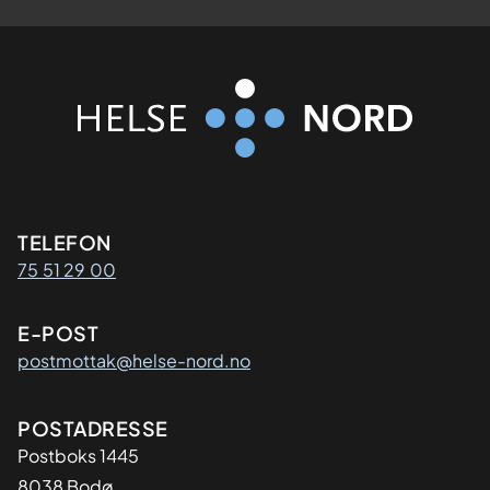
Kontaktinformasjon
TELEFON
75 51 29 00
E-POST
postmottak@helse-nord.no
Adresse
POSTADRESSE
Postboks 1445
8038 Bodø