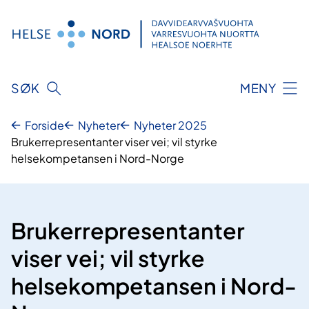
Hopp
til
innhold
SØK
MENY
Forside
Nyheter
Nyheter 2025
Brukerrepresentanter viser vei; vil styrke
helsekompetansen i Nord-Norge
Brukerrepresentanter
viser vei; vil styrke
helsekompetansen i Nord-