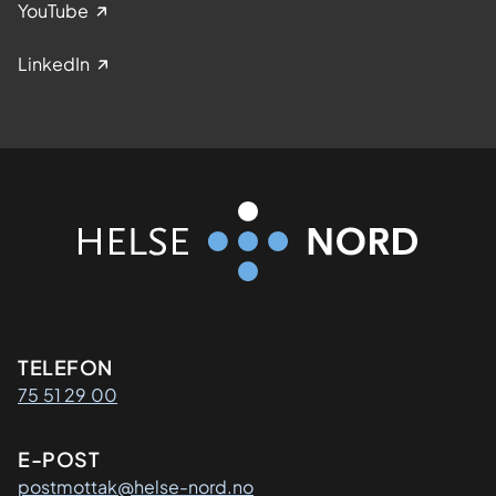
YouTube
LinkedIn
Kontaktinformasjon
TELEFON
75 51 29 00
E-POST
postmottak@helse-nord.no