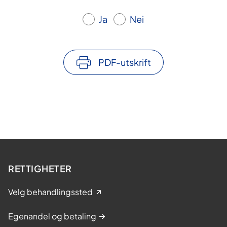
Ja
Nei
PDF-utskrift
RETTIGHETER
Velg behandlingssted
Egenandel og betaling