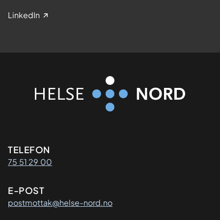
LinkedIn
Kontaktinformasjon
TELEFON
75 51 29 00
E-POST
postmottak@helse-nord.no