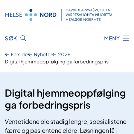
Hopp
til
innhold
SØK
MENY
Forside
Nyheter
2026
Digital hjemmeoppfølging ga forbedringspris
Digital hjemmeoppfølging
ga forbedringspris
Ventetidene ble stadig lengre, spesialistene
færre og pasientene eldre. Løsningen lå i