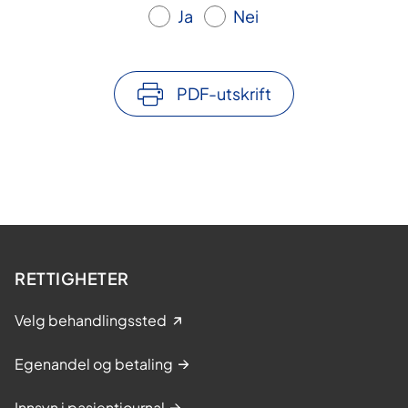
Ja
Nei
PDF-utskrift
RETTIGHETER
Velg behandlingssted
Egenandel og betaling
Innsyn i pasientjournal