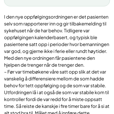
Løsningen gir pasientene økt trygghet og
kontroll over egen oppfølging gjennom
I den nye oppfølgingsordningen er det pasienten
et enkelt og effektivt system for
selv som rapporterer inn og gir tilbakemelding til
egenrapportering, basert på et
sykehuset når de har behov. Tidligere var
trafikklysprinsipp. Dette har ført til tidlig
oppfølgingen kalenderbasert, og typisk ble
identifisering av høyrisiko-pasienter,
pasientene satt opp i perioder hvor bemanningen
færre akuttilfeller og reduksjon i
var god, og gjerne ikke i ferie eller rundt høytider.
unødvendige konsultasjoner.
Med den nye ordningen får pasientene den
Prosjektet har dokumentert målbare
hjelpen de trenger når de trenger den.
gevinster både for kvalitet,
– Før var timebøkene våre satt opp slik at det var
pasientsikkerhet og ressursutnyttelse,
vanskelig å differensiere mellom de som hadde
samtidig som det styrker
behov for tett oppfølging og de som var stabile.
medarbeidertilfredshet og tverrfaglig
Utfordringen lå i at også de som var stabile kom til
samarbeid.
kontroller fordi de var redd for å miste oppsatt
time. Så reiste de kanskje i fire timer bare for å si at
Modellen er skalerbar og har stort
alt stod bra til. Målet med å innføre dette