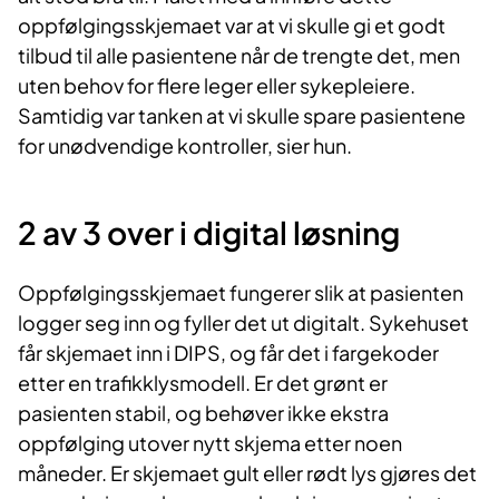
potensial for overføring til andre kroniske
oppfølgingsskjemaet var at vi skulle gi et godt
pasientgrupper. Arbeidet er solid
tilbud til alle pasientene når de trengte det, men
forankret i Helse Nords verdier om
uten behov for flere leger eller sykepleiere.
kvalitet, trygghet, respekt og lagspill.
Samtidig var tanken at vi skulle spare pasientene
for unødvendige kontroller, sier hun.
2 av 3 over i digital løsning
Oppfølgingsskjemaet fungerer slik at pasienten
logger seg inn og fyller det ut digitalt. Sykehuset
får skjemaet inn i DIPS, og får det i fargekoder
etter en trafikklysmodell. Er det grønt er
pasienten stabil, og behøver ikke ekstra
oppfølging utover nytt skjema etter noen
måneder. Er skjemaet gult eller rødt lys gjøres det