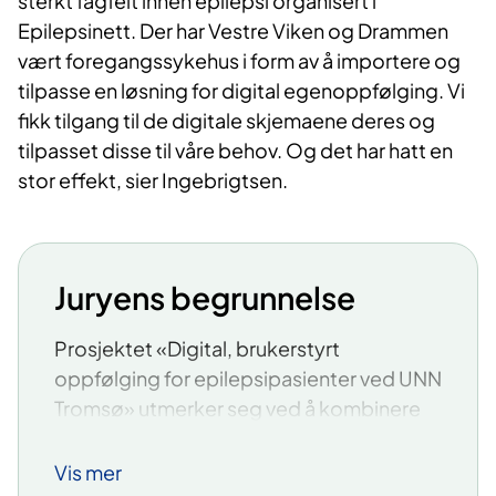
sterkt fagfelt innen epilepsi organisert i
Epilepsinett. Der har Vestre Viken og Drammen
vært foregangssykehus i form av å importere og
tilpasse en løsning for digital egenoppfølging. Vi
fikk tilgang til de digitale skjemaene deres og
tilpasset disse til våre behov. Og det har hatt en
stor effekt, sier Ingebrigtsen.
Juryens begrunnelse
Prosjektet «Digital, brukerstyrt
oppfølging for epilepsipasienter ved UNN
Tromsø» utmerker seg ved å kombinere
innovativ teknologi med pasientsentrert
behandling.
Vis mer