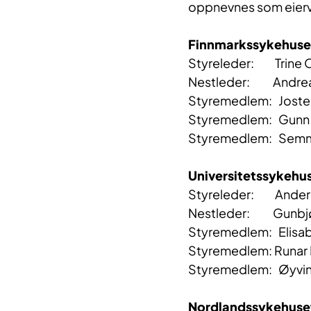
oppnevnes som eierv
Finnmarkssykehuse
Styreleder: Tri
Nestleder: Andrea
Styremedlem: Jostei
Styremedlem: G
Styremedlem: Semmi
Universitetssykehu
Styreleder: Anders 
Nestleder: Gunbjø
Styremedlem: Elisabe
Styremedlem: Runar M
Styremedlem: Øyvin
Nordlandssykehuse