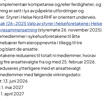
komplementær kompetanse og/eller ferdigheter, og
g er sett i lys av påpekte utfordringer og
r. Styret i Helse Nord RHF er orientert underveis.
sak 126-2025
Valg av styrer i helseforetakene i Helse
tyresammensetning
(styremøte 26. november 2025)
remedlemmer i sykehusforetakene til åtte
ebærer fem eieroppnevnte i tillegg til tre
g blant de ansatte.
takene reduseres til totalt ni medlemmer, hvorav
 fire ansattevalgte fra og med 25. februar 2026.
duseres ytterligere med et ansattevalgt
e medlemmer med følgende virkningsdato:
 13. juni 2026
 1. mai 2027
1. april 2027