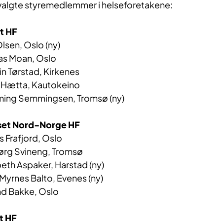
algte styremedlemmer i helseforetakene:
t HF
ne Olsen, Oslo (ny)
s Moan, Oslo
n Tørstad, Kirkenes
unn Hætta, Kautokeino
ng Semmingsen, Tromsø (ny)
set Nord-Norge HF
Frafjord, Oslo
rg Svineng, Tromsø
th Aspaker, Harstad (ny)
yrnes Balto, Evenes (ny)
d Bakke, Oslo
t HF