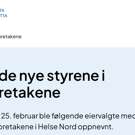
foretakene
r de nye styrene i
retakene
 25. februar ble følgende eiervalgte m
foretakene i Helse Nord oppnevnt.