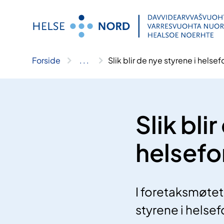
Hopp
til
innhold
Forside
..
.
Slik blir de nye styrene i helse
Slik bli
helsefo
I foretaksmøtet
styrene i helse