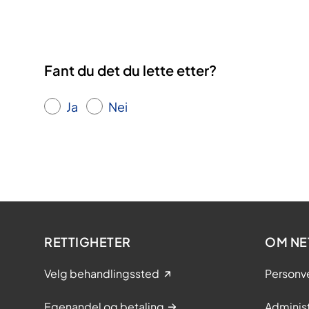
Fant du det du lette etter?
Ja
Nei
RETTIGHETER
OM NE
Velg behandlingssted
Personv
Egenandel og betaling
Adminis