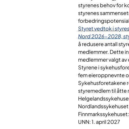
styrenes behov for 
styrenes sammensetnin
forbedringspotensiale
Styret vedtok i
styre
Nord 2026-2028, s
å redusere antall sty
medlemmer. Dette inn
medlemmer valgt av o
Styrene i sykehusfore
fem eieroppnevnte og
Sykehusforetakene re
styremedlem til ått
Helgelandssykehuset:
Nordlandssykehuset:
Finnmarkssykehuset: 
UNN: 1. april 2027