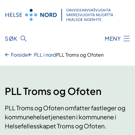
Hopp
til
innhold
SØK
MENY
Forside
PLL i nord
PLL Troms og Ofoten
PLL Troms og Ofoten
PLL Troms og Ofoten omfatter fastleger og
kommunehelsetjenesten i kommunene i
Helsefellesskapet Troms og Ofoten.