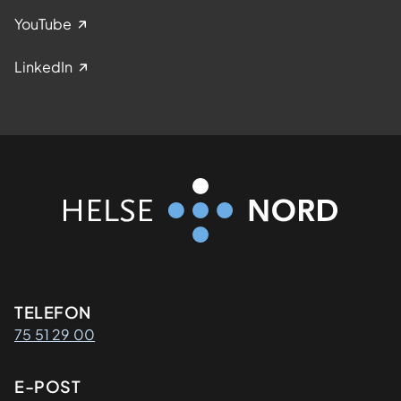
YouTube
LinkedIn
Kontaktinformasjon
TELEFON
75 51 29 00
E-POST