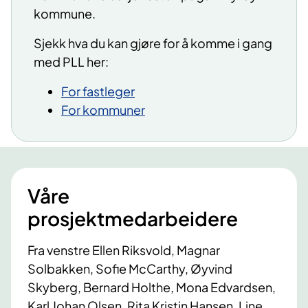
kommune.
Sjekk hva du kan gjøre for å komme i gang
med PLL her:
For fastleger
For kommuner
Våre
prosjektmedarbeidere
Fra venstre Ellen Riksvold, Magnar
Solbakken, Sofie McCarthy, Øyvind
Skyberg, Bernard Holthe, Mona Edvardsen,
Karl Johan Olsen, Rita Kristin Hansen, Line