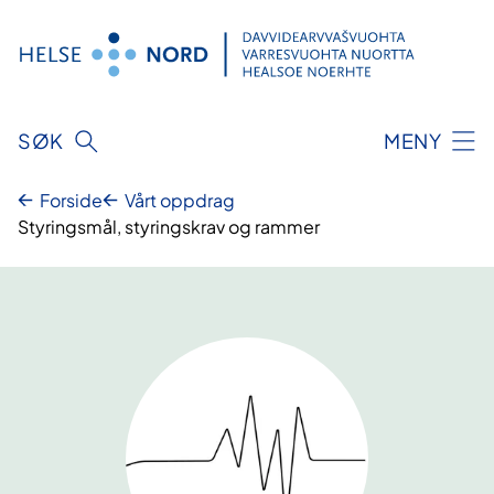
Hopp
til
innhold
SØK
MENY
Forside
Vårt oppdrag
Styringsmål, styringskrav og rammer