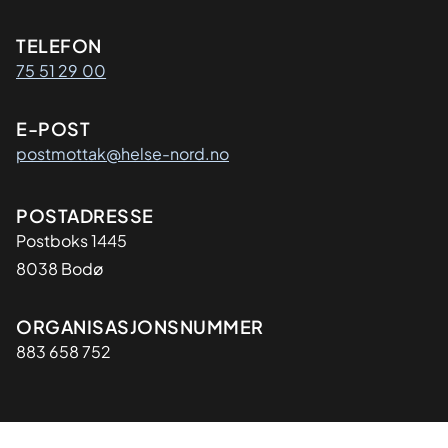
Kontaktinformasjon
TELEFON
75 51 29 00
E-POST
postmottak@helse-nord.no
Adresse
POSTADRESSE
Postboks 1445
8038 Bodø
Organisasjon
ORGANISASJONSNUMMER
883 658 752