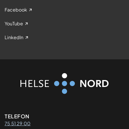
Facebook
YouTube
LinkedIn
Kontaktinformasjon
TELEFON
75 51 29 00