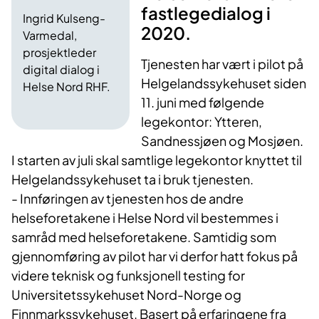
fastlegedialog i
Ingrid Kulseng-
2020.
Varmedal,
prosjektleder
Tjenesten har vært i pilot på
digital dialog i
Helgelandssykehuset siden
Helse Nord RHF.
11. juni med følgende
legekontor: Ytteren,
Sandnessjøen og Mosjøen.
I starten av juli skal samtlige legekontor knyttet til
Helgelandssykehuset ta i bruk tjenesten.
- Innføringen av tjenesten hos de andre
helseforetakene i Helse Nord vil bestemmes i
samråd med helseforetakene. Samtidig som
gjennomføring av pilot har vi derfor hatt fokus på
videre teknisk og funksjonell testing for
Universitetssykehuset Nord-Norge og
Finnmarkssykehuset. Basert på erfaringene fra