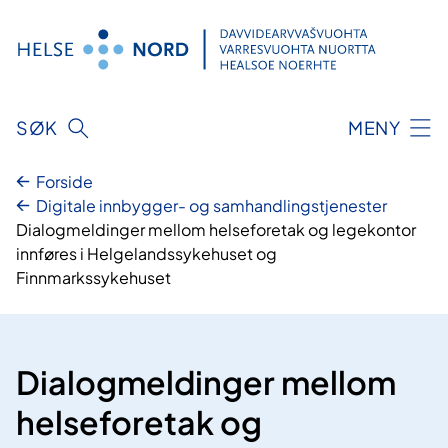
Hopp
til
innhold
SØK
MENY
Forside
Digitale innbygger- og samhandlingstjenester
Dialogmeldinger mellom helseforetak og legekontor
innføres i Helgelandssykehuset og
Finnmarkssykehuset
Dialogmeldinger mellom
helseforetak og