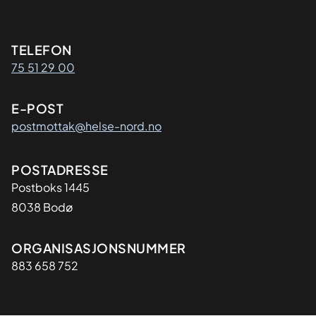
Kontaktinformasjon
TELEFON
75 51 29 00
E-POST
postmottak@helse-nord.no
Adresse
POSTADRESSE
Postboks 1445
8038 Bodø
Organisasjon
ORGANISASJONSNUMMER
883 658 752