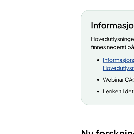
Informasjo
Hovedutlysninge
finnes nederst p
Informasjon
Hovedutlysn
Webinar CA
Lenke til de
Ny
forskni