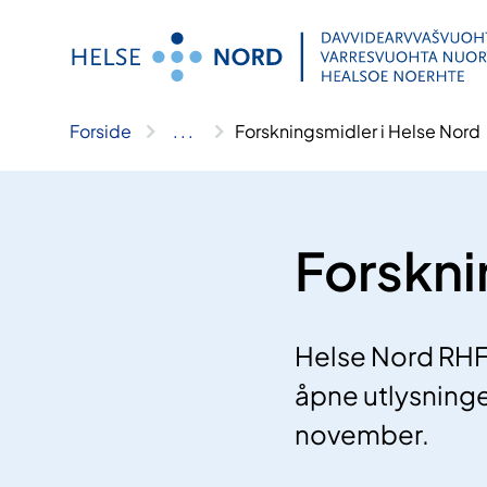
Hopp
til
innhold
Forside
..
.
Forskningsmidler i Helse Nord
Forskni
Helse Nord RHF l
åpne utlysninge
november.