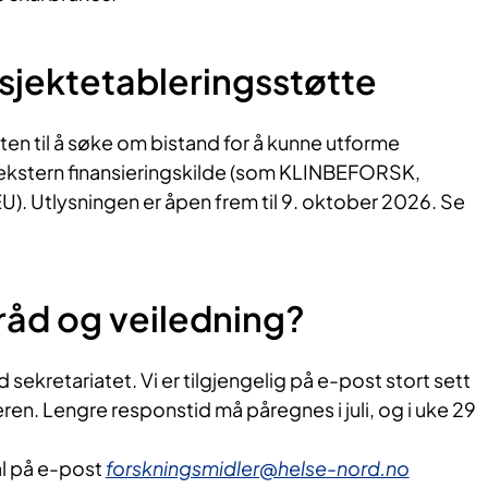
rosjektetableringsstøtte
en til å søke om bistand for å kunne utforme
 ekstern finansieringskilde (som KLINBEFORSK,
). Utlysningen er åpen frem til 9. oktober 2026. Se
råd og veiledning?
sekretariatet. Vi er tilgjengelig på e-post stort sett
n. Lengre responstid må påregnes i juli, og i uke 29
l på e-post
forskningsmidler@helse-nord.no