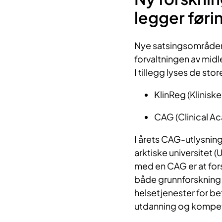
legger føri
Nye satsingsområder o
forvaltningen av mid
I tillegg lyses de s
KlinReg (Klinisk
CAG (Clinical A
I årets CAG-utlysni
arktiske universitet (
med en CAG er at for
både grunnforskning
helsetjenester for be
utdanning og kompet