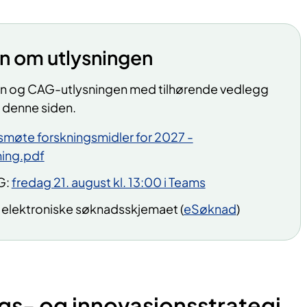
n om utlysningen
n og CAG-utlysningen med tilhørende vedlegg
å denne siden.
smøte forskningsmidler for 2027 -
ing.pdf
G:
fredag 21. august kl. 13:00 i Teams
t elektroniske søknadsskjemaet (
eSøknad
)
ngs
- og innovasjons
strategi