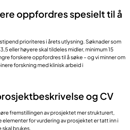
ere oppfordres spesielt til å
stipend prioriteres
i årets utlysning
.
Søknader som
3,5 eller høyere skal tildeles midler, minimum 15
ngre forskere
oppfordres til
å søke
–
og
vi
minner om
ere forskning med klinisk arbeid i
 prosjektbeskrivelse og CV
øre fremstillingen av prosjektet mer strukturert
,
e elementer
for vurdering av prosjektet er tatt inn i
 skal brukes
.