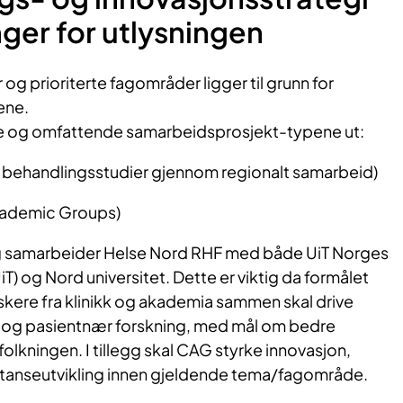
nger for utlysningen
g prioriterte fagområder ligger til grunn for
lene.
tore og omfattende samarbeidsprosjekt-typene ut:
e behandlingsstudier gjennom regionalt samarbeid)
cademic Groups)
ng samarbeider Helse Nord RHF med både UiT Norges
UiT) og Nord universitet. Dette er viktig da formålet
skere fra klinikk og akademia sammen skal drive
 og pasientnær forskning, med mål om bedre
folkningen. I tillegg skal CAG styrke innovasjon,
anseutvikling innen gjeldende tema/fagområde.