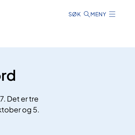
SØK
MENY
ord
. Det er tre
ktober og 5.