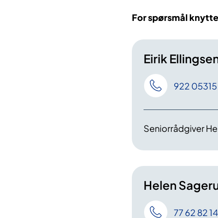
For spørsmål knyttet 
Eirik Ellingse
922 05315
Seniorrådgiver He
Helen Sager
77 62 82 14