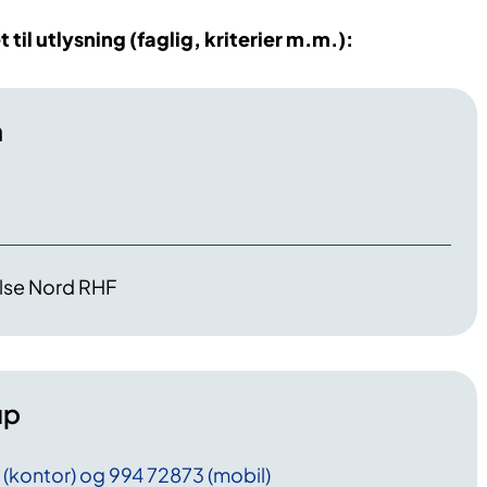
til utlysning (faglig, kriterier m.m.):
n
lse Nord RHF
up
 (kontor) og 994 72873 (mobil)