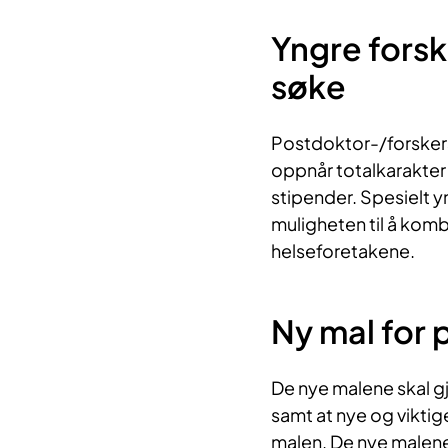
Yngre forsk
søke
Postdoktor-
/
forsker
oppnår totalkarakter 
stipender
.
S
pesielt
y
muligheten
til
å
kombin
helseforetakene.
N
y mal for
De nye malene skal gj
samt at
nye
og
viktig
malen.
De nye malene