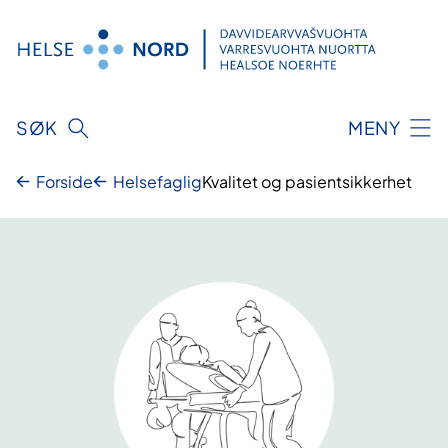
Hopp
til
innhold
SØK
MENY
Forside
Helsefaglig
Kvalitet og pasientsikkerhet